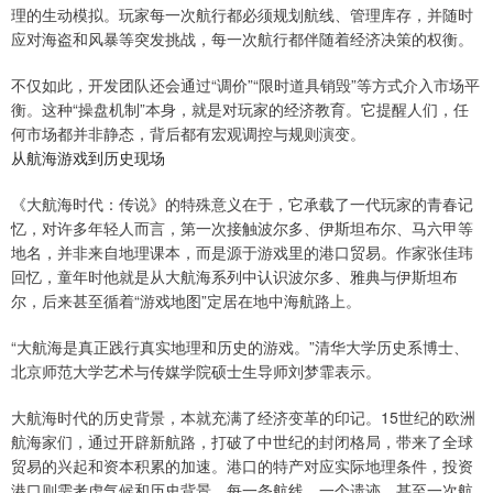
理的生动模拟。玩家每一次航行都必须规划航线、管理库存，并随时
应对海盗和风暴等突发挑战，每一次航行都伴随着经济决策的权衡。
不仅如此，开发团队还会通过“调价”“限时道具销毁”等方式介入市场平
衡。这种“操盘机制”本身，就是对玩家的经济教育。它提醒人们，任
何市场都并非静态，背后都有宏观调控与规则演变。
从航海游戏到历史现场
《大航海时代：传说》的特殊意义在于，它承载了一代玩家的青春记
忆，对许多年轻人而言，第一次接触波尔多、伊斯坦布尔、马六甲等
地名，并非来自地理课本，而是源于游戏里的港口贸易。作家张佳玮
回忆，童年时他就是从大航海系列中认识波尔多、雅典与伊斯坦布
尔，后来甚至循着“游戏地图”定居在地中海航路上。
“大航海是真正践行真实地理和历史的游戏。”清华大学历史系博士、
北京师范大学艺术与传媒学院硕士生导师刘梦霏表示。
大航海时代的历史背景，本就充满了经济变革的印记。15世纪的欧洲
航海家们，通过开辟新航路，打破了中世纪的封闭格局，带来了全球
贸易的兴起和资本积累的加速。港口的特产对应实际地理条件，投资
港口则需考虑气候和历史背景。每一条航线、一个遗迹，甚至一次航