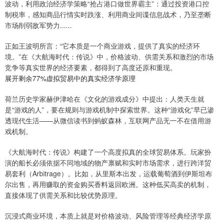
波动，利用政治经济学策略“抢占港口做世界霸主”：通过投资港口控
制税率，感知商品行情实时跌涨、利用商业间谍信息战术，乃至垄断
市场削弱敌军势力......
正如王波明所言：“它本质是一个商业游戏，提供了真实的经济环
境。”在《大航海时代：传说》中，价格波动、供需关系和激烈的市场
竞争等真实世界的经济要素，都得到了高度还原和重现。
展开剩余77%虚拟贸易中的真实经济学原理
荷兰历史学家赫伊津哈在《文化的游戏成分》中提出：人类天生就
是“游戏的人”，要在规则与游戏机制中探索世界。这种“游戏化”早已渗
透现代生活——从微信读书到蚂蚁森林，互联网产品无一不在借用游
戏机制。
《大航海时代：传说》构建了一个高度拟真的全球贸易体系。玩家扮
演的船长必须依据不同地域的物产禀赋和实时市场需求，进行跨洋贸
易套利（Arbitrage）。比如，从里斯本出发，运载葡萄酒到伊斯坦布
尔出售，再用赚取的资金购买香料返回欧洲。这种低买高卖的机制，
直接体现了供需关系和比较优势原理。
沉浸式商业环境，本质上就是对价格波动、风险管理等经典经济学原