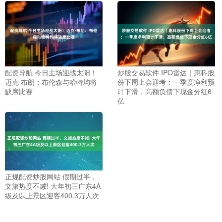
配资导航 今日主场迎战太阳！
炒股交易软件 IPO雷达｜惠科股
迈克·布朗：布伦森与哈特均将
份下周上会迎考：一季度净利预
缺席比赛
计下滑，高额负债下现金分红6
亿
正规配资炒股网站 假期过半，
文旅热度不减! 大年初三广东4A
级及以上景区迎客400.3万人次