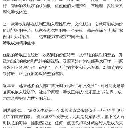
行，都会触发玩家的求知欲，促使他们去翻资料、查地理，反过来又
深化游戏体验。
当一款游戏能够在机制里融入理性思考、文化认知，它就可能成为价
值观塑造的平台。玩家在游戏里的每一个决策，都是在练习“判断”“权
衡”和“资源配置”——这些能力在现实中同样适用。
游戏成为精神坐标
优质的游戏正在经历一次深刻的价值转型，从单纯的娱乐消费品，升
级为知识的载体和思维的训练场。灵犀互娱作为头部游戏厂牌，与原
开发团队紧密合作，审核了上百万字的文案和美术资源。对细节的极
致打磨，正是优质游戏转型的缩影。
近年来，越来越多的头部厂商强调“知识性”与“文化性”：通过历史场景
复原或嵌入经济学、社会学原理，游戏正突破“娱乐至上”的边界，成
为大众理解复杂世界的入口。
刘梦霏指出：“游戏天生就是一个家长应该拿来教孩子一些他可能说不
明白的道理的事。”航海游戏节奏较慢，尤其是初始阶段，渺小的人面
对恢弘的海洋，挫败感很强，任何一点疏忽和意外就会给人造成毁灭